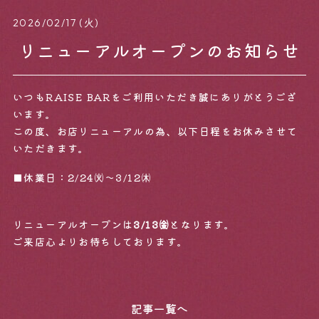
2026/02/17 (火)
リニューアルオープンのお知らせ
いつもRAISE BARをご利用いただき誠にありがとうござ
います。
この度、お店リニューアルの為、以下日程をお休みさせて
Home
News
いただきます。
■休業日：2/24㈫〜3/12㈭
Concept
Access
リニューアルオープンは
3/13㈮
となります。
ご来店心よりお待ちしております。
Menu
Gallery
記事一覧へ