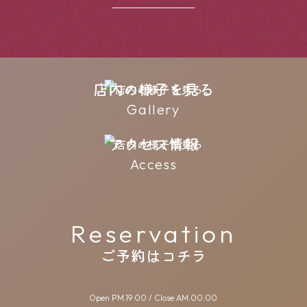
JA
EN
KR
CN
店内の様子を見る
Reservation
Gallery
ご予約はコチラ
アクセス情報
Access
Open PM.19:00 / Close AM.00:00
WEB 予約はこちら
Reservation
ご予約はコチラ
＜お席のご利用ついて＞
席のお時間は90分の時間制といたします。
22:30 以降は
席のご利用時間が短くなります。
Open PM.19:00 / Close AM.00:00