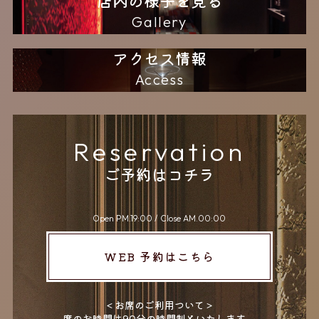
店内の様子を見る
＜キャンセルについて＞
Gallery
キャンセルは
2日前までにお願いいたします。
アクセス情報
2日を過ぎてのキャンセルは
代金の 100％ を
Access
頂戴する場合がございます。
ご理解のほど
よろしくお願いいたします。
Reservation
ご予約はコチラ
Open PM.19:00 / Close AM.00:00
WEB 予約はこちら
＜お席のご利用ついて＞
席のお時間は90分の時間制といたします。