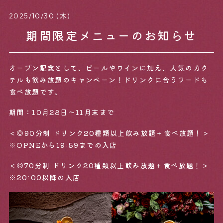
2025/10/30 (木)
期間限定メニューのお知らせ
オープン記念として、ビールやワインに加え、人気のカク
テルも飲み放題のキャンペーン！ドリンクに合うフードも
食べ放題です。
Home
News
期間：10月28日〜11月末まで
＜◎90分制 ドリンク20種類以上飲み放題＋食べ放題！＞
Concept
Access
※OPNEから19:59までの入店
＜◎70分制 ドリンク20種類以上飲み放題＋食べ放題！＞
※20:00以降の入店
Menu
Gallery