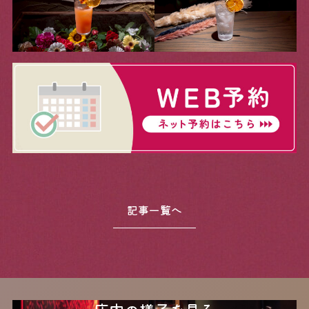
JA
EN
KR
CN
Reservation
ご予約はコチラ
Open PM.19:00 / Close AM.00:00
記事一覧へ
WEB 予約はこちら
＜お席のご利用ついて＞
席のお時間は90分の時間制といたします。
22:30 以降は
席のご利用時間が短くなります。