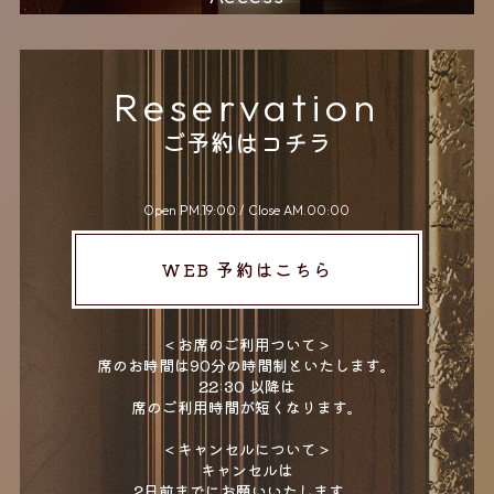
JA
EN
KR
CN
Reservation
ご予約はコチラ
Reservation
Open PM.19:00 / Close AM.00:00
ご予約はコチラ
WEB 予約はこちら
Open PM.19:00 / Close AM.00:00
＜お席のご利用ついて＞
WEB 予約はこちら
席のお時間は90分の時間制といたします。
22:30 以降は
席のご利用時間が短くなります。
＜お席のご利用ついて＞
席のお時間は90分の時間制といたします。
＜キャンセルについて＞
22:30 以降は
キャンセルは
席のご利用時間が短くなります。
2日前までにお願いいたします。