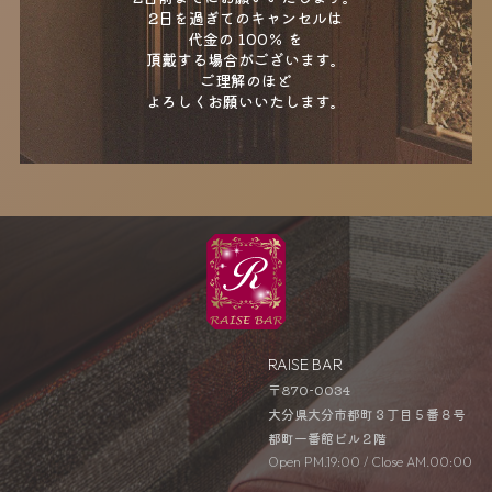
2日を過ぎてのキャンセルは
＜キャンセルについて＞
代金の 100％ を
キャンセルは
頂戴する場合がございます。
2日前までにお願いいたします。
ご理解のほど
2日を過ぎてのキャンセルは
よろしくお願いいたします。
代金の 100％ を
頂戴する場合がございます。
ご理解のほど
よろしくお願いいたします。
RAISE BAR
〒870-0034
大分県大分市都町３丁目５番８号
都町一番館ビル２階
Open PM.19:00 / Close AM.00:00