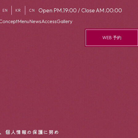
Open PM.19:00 / Close AM.00:00
EN
KR
CN
Concept
Menu
News
Access
Gallery
News
WEB 予約
Access
Gallery
CN
め、個人情報の保護に努め