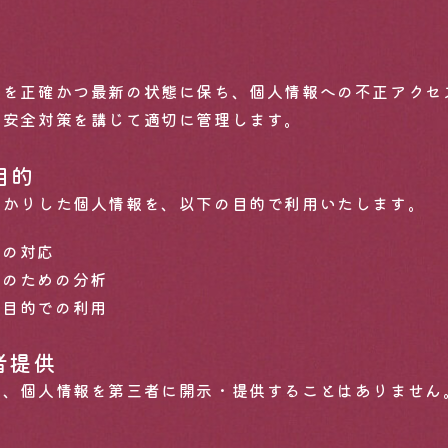
Reserva
報を正確かつ最新の状態に保ち、個人情報への不正アクセ
、安全対策を講じて適切に管理します。
ご予約はコ
目的
預かりした個人情報を、以下の目的で利用いたします。
への対応
Open PM.19:00 / Close AM.00:00
善のための分析
た目的での利用
WEB 予約はこちら
者提供
き、個人情報を第三者に開示・提供することはありません
合