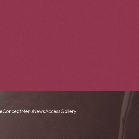
e
Concept
Menu
News
Access
Gallery