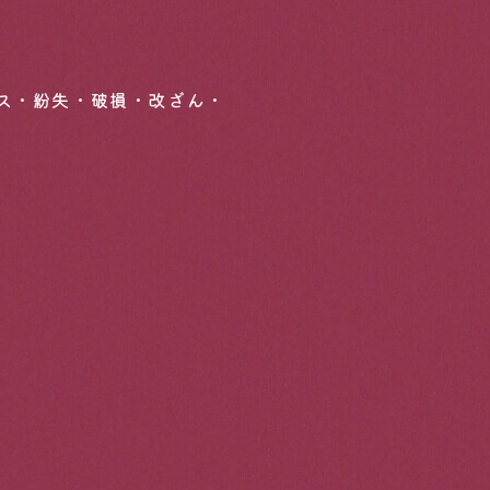
tion
ス・紛失・破損・改ざん・
チラ
＜お席のご利用ついて＞
席のお時間は90分の時間制といたします。
22:30 以降は
席のご利用時間が短くなります。
＜キャンセルについて＞
キャンセルは
2日前までにお願いいたします。
2日を過ぎてのキャンセルは
代金の 100％ を
頂戴する場合がございます。
。
ご理解のほど
よろしくお願いいたします。