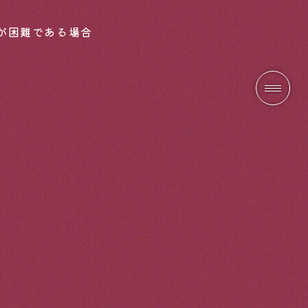
が困難である場合
。
。
、